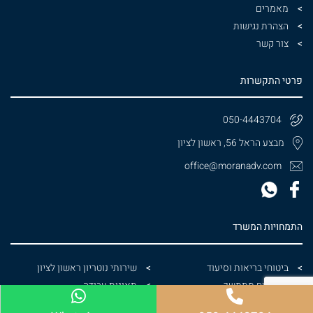
מאמרים
הצהרת נגישות
צור קשר
פרטי התקשרות
050-4443704
מבצע הראל 56, ראשון לציון
office@moranadv.com
התמחויות המשרד
ביטוחי בריאות וסיעוד
שירותי נוטריון ראשון לציון
ייפוי כוח מתמשך
תאונות עבודה
רשלנות רפואית
עורך דין צוואות